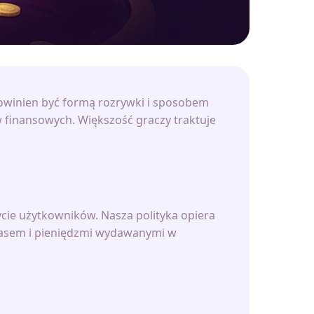
owinien być formą rozrywki i sposobem
finansowych. Większość graczy traktuje
cie użytkowników. Nasza polityka opiera
czasem i pieniędzmi wydawanymi w