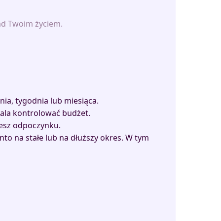
ad Twoim życiem.
ia, tygodnia lub miesiąca.
zwala kontrolować budżet.
jesz odpoczynku.
o na stałe lub na dłuższy okres. W tym