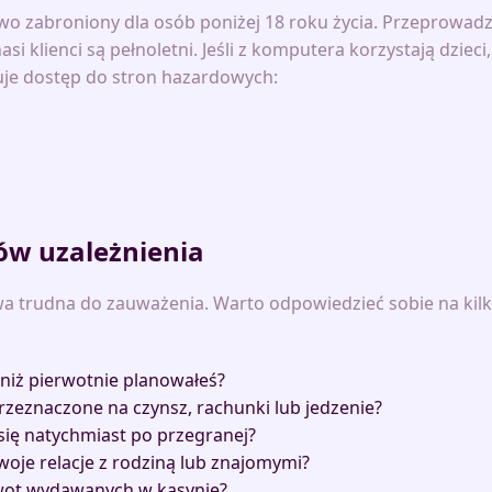
owo zabroniony dla osób poniżej 18 roku życia. Przeprowa
si klienci są pełnoletni. Jeśli z komputera korzystają dzie
uje dostęp do stron hazardowych:
w uzależnienia
trudna do zauważenia. Warto odpowiedzieć sobie na kilka
 niż pierwotnie planowałeś?
przeznaczone na czynsz, rachunki lub jedzenie?
ię natychmiast po przegranej?
oje relacje z rodziną lub znajomymi?
kwot wydawanych w kasynie?