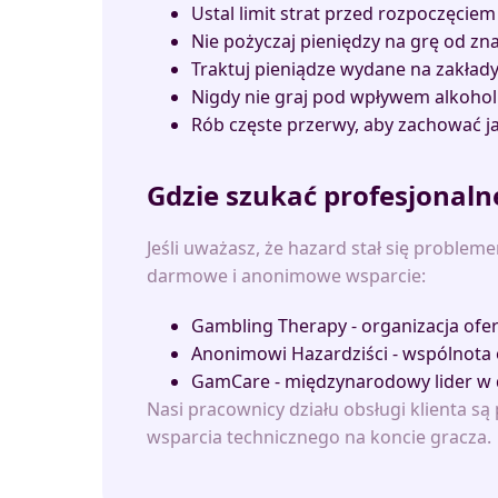
Ustal limit strat przed rozpoczęciem 
Nie pożyczaj pieniędzy na grę od zna
Traktuj pieniądze wydane na zakłady 
Nigdy nie graj pod wpływem alkoholu,
Rób częste przerwy, aby zachować j
Gdzie szukać profesjonal
Jeśli uważasz, że hazard stał się problem
darmowe i anonimowe wsparcie:
Gambling Therapy - organizacja ofe
Anonimowi Hazardziści - wspólnota 
GamCare - międzynarodowy lider w 
Nasi pracownicy działu obsługi klienta s
wsparcia technicznego na koncie gracza.