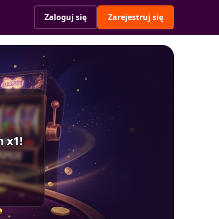
Zaloguj się
Zarejestruj się
 x1!