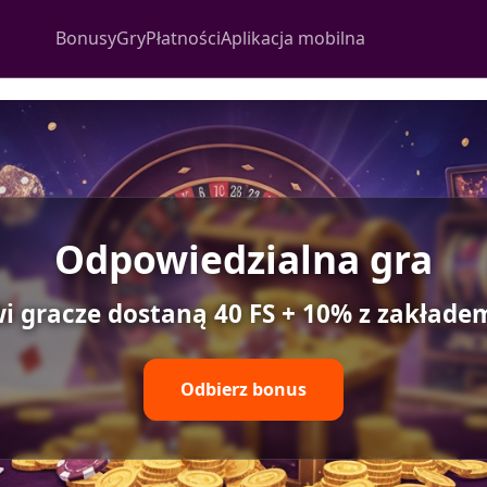
Bonusy
Gry
Płatności
Aplikacja mobilna
Odpowiedzialna gra
i gracze dostaną 40 FS + 10% z zakładem
Odbierz bonus