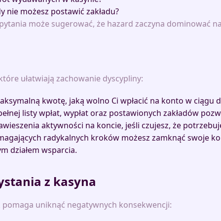
 gdy nie możesz postawić zakładu?
 pytania może sugerować, że hazard zaczyna dominować n
które ułatwiają zachowanie dyscypliny:
aksymalną kwotę, jaką wolno Ci wpłacić na konto w ciągu dn
o pełnej listy wpłat, wypłat oraz postawionych zakładów po
wieszenia aktywności na koncie, jeśli czujesz, że potrzebu
magających radykalnych kroków możesz zamknąć swoje kont
ym działem wsparcia.
ystania z kasyna
k pomaga uniknąć negatywnych konsekwencji: