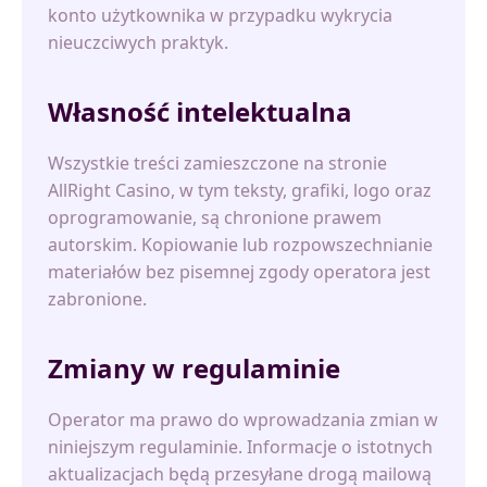
konto użytkownika w przypadku wykrycia
nieuczciwych praktyk.
Własność intelektualna
Wszystkie treści zamieszczone na stronie
AllRight Casino, w tym teksty, grafiki, logo oraz
oprogramowanie, są chronione prawem
autorskim. Kopiowanie lub rozpowszechnianie
materiałów bez pisemnej zgody operatora jest
zabronione.
Zmiany w regulaminie
Operator ma prawo do wprowadzania zmian w
niniejszym regulaminie. Informacje o istotnych
aktualizacjach będą przesyłane drogą mailową