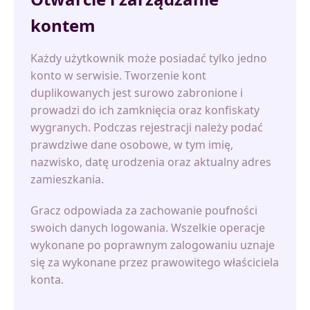
kontem
Każdy użytkownik może posiadać tylko jedno
konto w serwisie. Tworzenie kont
duplikowanych jest surowo zabronione i
prowadzi do ich zamknięcia oraz konfiskaty
wygranych. Podczas rejestracji należy podać
prawdziwe dane osobowe, w tym imię,
nazwisko, datę urodzenia oraz aktualny adres
zamieszkania.
Gracz odpowiada za zachowanie poufności
swoich danych logowania. Wszelkie operacje
wykonane po poprawnym zalogowaniu uznaje
się za wykonane przez prawowitego właściciela
konta.