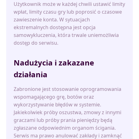
Użytkownik może w każdej chwili ustawić limity
wpłat, limity czasu gry lub poprosić o czasowe
zawieszenie konta. W sytuacjach
ekstremalnych dostępna jest opcja
samowykluczenia, która trwale uniemożliwia
dostęp do serwisu.
Nadużycia i zakazane
działania
Zabronione jest stosowanie oprogramowania
wspomagającego grę, botów oraz
wykorzystywanie błędów w systemie.
Jakiekolwiek próby oszustwa, zmowy z innymi
graczami lub próby prania pieniędzy będą
zgłaszane odpowiednim organom ścigania.
Serwis ma prawo anulować zakłady i zamknąć